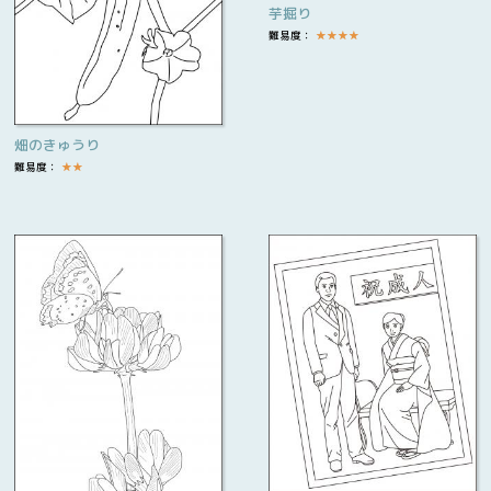
芋掘り
難易度：
★
★
★
★
畑のきゅうり
難易度：
★
★