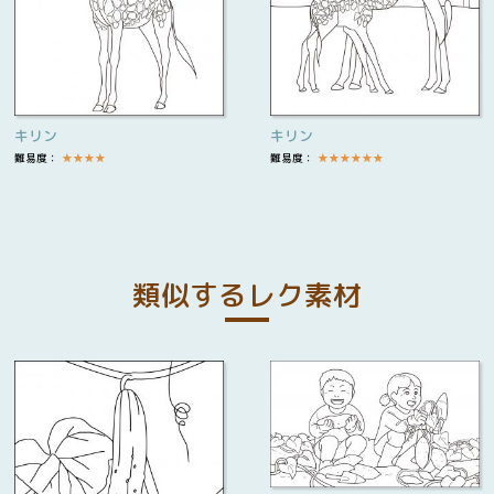
キリン
キリン
難易度：
★
★
★
★
難易度：
★
★
★
★
★
★
類似するレク素材