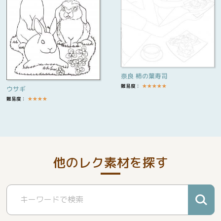
奈良 柿の葉寿司
難易度：
★
★
★
★
★
ウサギ
難易度：
★
★
★
★
他のレク素材を探す