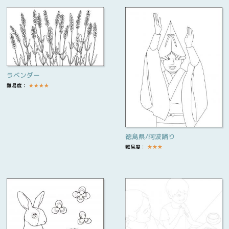
ラベンダー
難易度：
★
★
★
★
徳島県/阿波踊り
難易度：
★
★
★