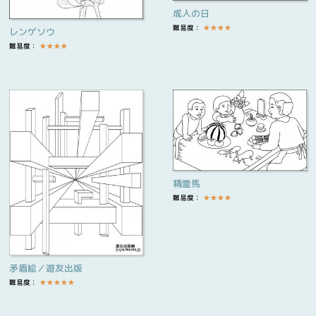
成人の日
難易度：
★
★
★
★
レンゲソウ
難易度：
★
★
★
★
精霊馬
難易度：
★
★
★
★
矛盾絵／遊友出版
難易度：
★
★
★
★
★