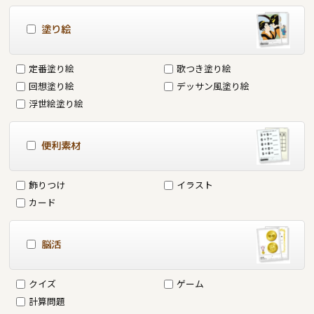
塗り絵
定番塗り絵
歌つき塗り絵
回想塗り絵
デッサン風塗り絵
浮世絵塗り絵
便利素材
飾りつけ
イラスト
カード
脳活
クイズ
ゲーム
計算問題