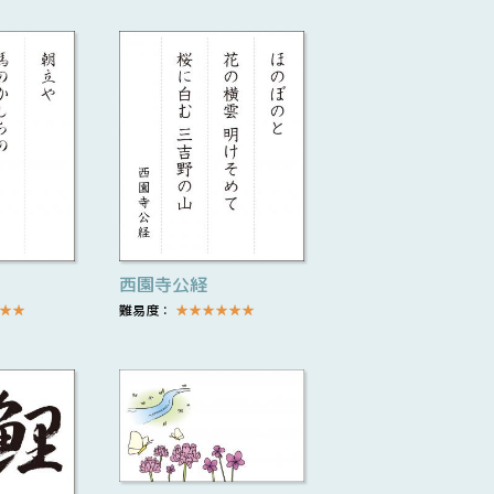
西園寺公経
★
★
難易度：
★
★
★
★
★
★