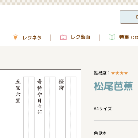
レク動画
特集
レクネタ
（介護
）
難易度：
★
★
★
★
松尾芭蕉
A4サイズ
色見本