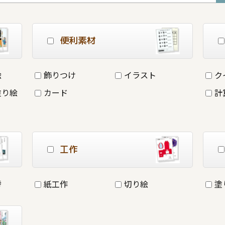
便利素材
絵
飾りつけ
イラスト
ク
塗り絵
カード
計
工作
詩
紙工作
切り絵
塗