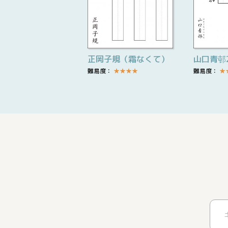
正岡子規（霜なくて）
山口青邨
難易度：
★
★
★
★
難易度：
★