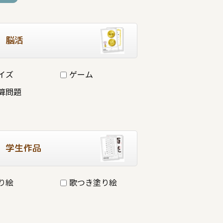
脳活
イズ
ゲーム
算問題
学生作品
り絵
歌つき塗り絵