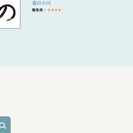
春の小川
難易度：
★
★
★
★