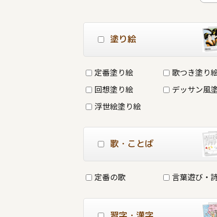
塗り絵
定番塗り絵
歌つき塗り
回想塗り絵
デッサン風
浮世絵塗り絵
歌・ことば
定番の歌
言葉遊び・
習字・漢字