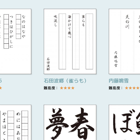
5
石田波郷（雀らも）
内藤鳴雪
★
難易度：
★
★
★
★
難易度：
★
★
★
★