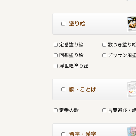
塗り絵
定番塗り絵
歌つき塗り
回想塗り絵
デッサン風
浮世絵塗り絵
歌・ことば
定番の歌
言葉遊び・
習字・漢字