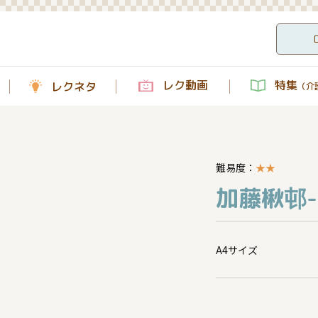
レク動画
特集
レクネタ
（介護
難易度：
★
★
加藤楸邨-
A4サイズ