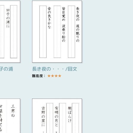
子の浦
長き夜の・・・/回文
難易度：
★
★
★
★