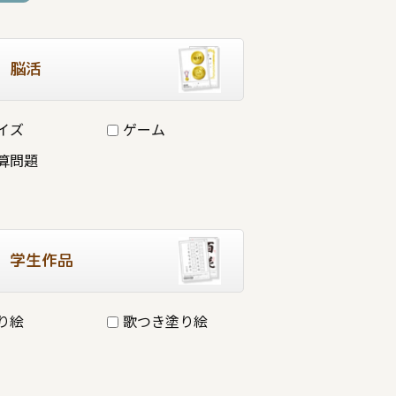
脳活
イズ
ゲーム
算問題
学生作品
り絵
歌つき塗り絵