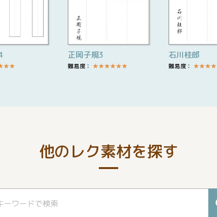
4
正岡子規3
石川桂郎
★
★
★
難易度：
★
★
★
★
★
★
難易度：
★
★
★
★
他のレク素材を探す