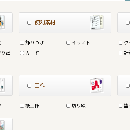
便利素材
絵
飾りつけ
イラスト
ク
塗り絵
カード
計
工作
詩
紙工作
切り絵
塗