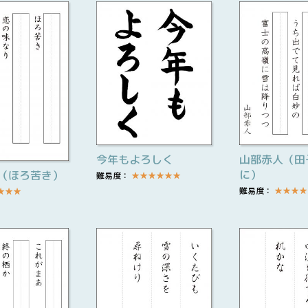
今年もよろしく
山部赤人（田
に）
（ほろ苦き）
難易度：
★
★
★
★
★
★
難易度：
★
★
★
★
★
★
★