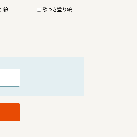
り絵
歌つき塗り絵