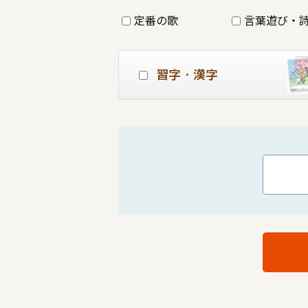
定番の歌
言葉遊び・
習字・漢字