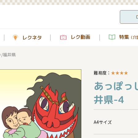
レク動画
特集
レクネタ
（介護
/福井県
難易度：
★
★
★
★
あっぽっ
井県-4
A4サイズ