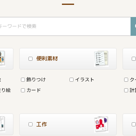
便利素材
絵
飾りつけ
イラスト
ク
塗り絵
カード
計
工作