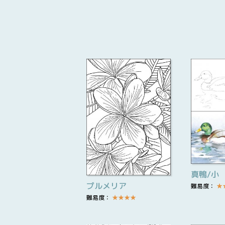
真鴨/小
プルメリア
難易度：
★
難易度：
★
★
★
★