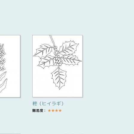
柊（ヒイラギ）
難易度：
★
★
★
★