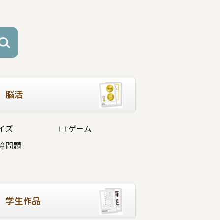
脳活
イズ
ゲーム
算問題
学生作品