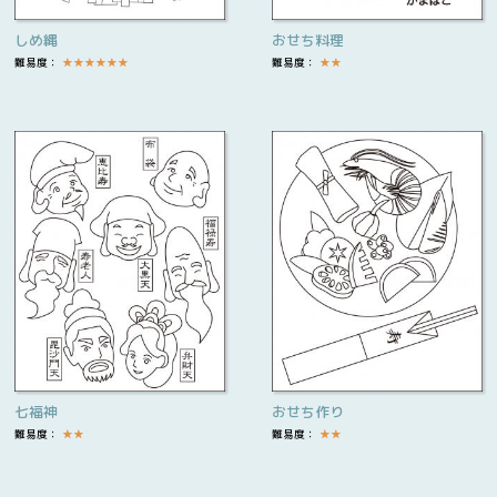
しめ縄
おせち料理
難易度：
★
★
★
★
★
★
難易度：
★
★
七福神
おせち作り
難易度：
★
★
難易度：
★
★