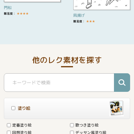
門松
難易度：
★
★
★
★
凧揚げ
難易度：
★
★
★
他のレク素材を探す
塗り絵
定番塗り絵
歌つき塗り絵
回想塗り絵
デッサン風塗り絵