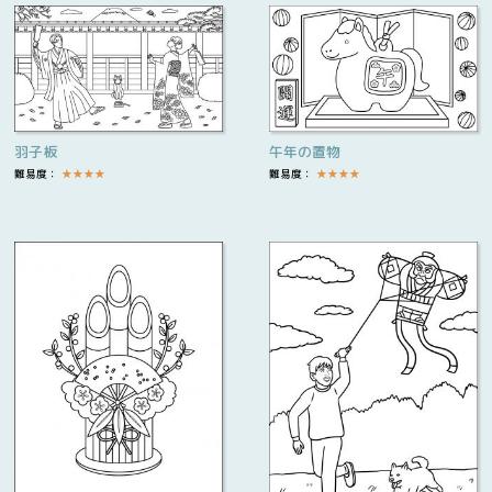
羽子板
午年の置物
難易度：
★
★
★
★
難易度：
★
★
★
★