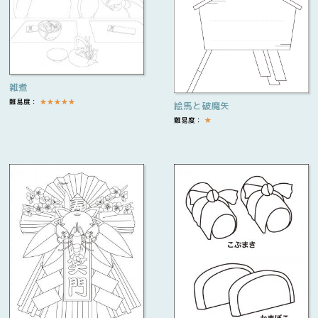
雑煮
難易度：
★
★
★
★
★
絵馬と破魔矢
難易度：
★