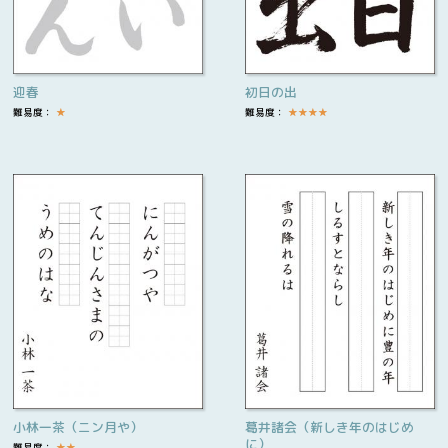
迎春
初日の出
難易度：
★
難易度：
★
★
★
★
小林一茶（ニン月や）
葛井諸会（新しき年のはじめ
に）
難易度：
★
★