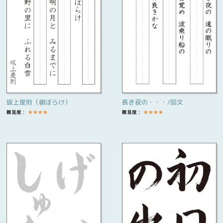
坂上是則（朝ぼらけ）
長き夜の・・・/回文
難易度：
★
★
★
★
難易度：
★
★
★
★