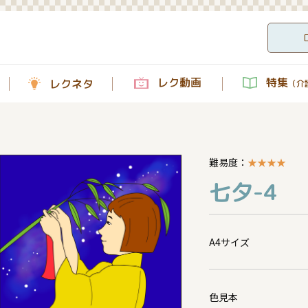
レク動画
特集
レクネタ
（介護
難易度：
★
★
★
★
七夕-4
A4サイズ
色見本