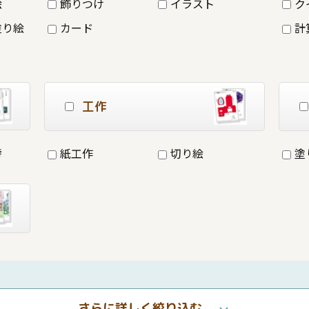
絵
飾りつけ
イラスト
ク
塗り絵
カード
計
工作
詩
紙工作
切り絵
塗
さらに詳しく絞り込む