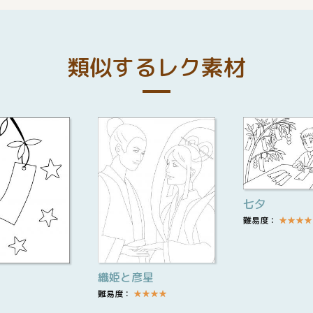
類似するレク素材
七夕
難易度：
★
★
★
★
織姫と彦星
難易度：
★
★
★
★