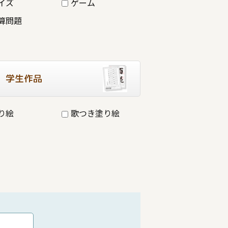
イズ
ゲーム
算問題
学生作品
り絵
歌つき塗り絵