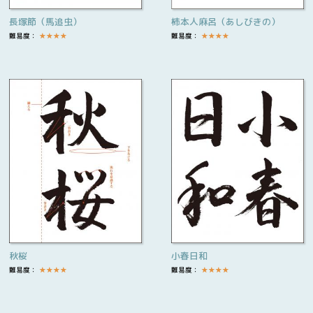
長塚節（馬追虫）
柿本人麻呂（あしびきの）
難易度：
★
★
★
★
難易度：
★
★
★
★
秋桜
小春日和
難易度：
★
★
★
★
難易度：
★
★
★
★