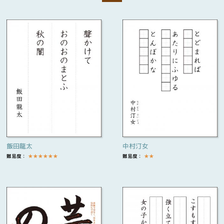
飯田龍太
中村汀女
難易度：
★
★
★
★
★
★
難易度：
★
★