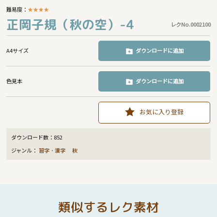
難易度：
★
★
★
★
正岡子規（秋の空）-4
レクNo.0002100
A4サイズ
ダウンロードに追加
色見本
ダウンロードに追加
お気に入り登録
ダウンロード数：
852
ジャンル：
習字・漢字
秋
類似するレク素材