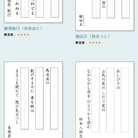
藤原敏行（秋来ぬと）
難易度：
★
★
★
★
額田王（君待つと）
難易度：
★
★
★
★