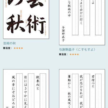
芸術の秋
難易度：
★
★
★
★
与謝野晶子（こすもすよ）
難易度：
★
★
★
★