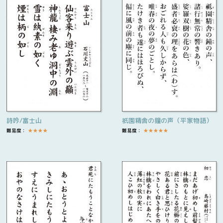
詩吟/富士山
祇園精舎の鐘の声（平家物語）
難易度：
★
★
★
★
難易度：
★
★
★
★
★