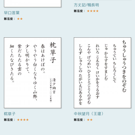
方丈記/鴨長明
難易度：
★
★
★
★
早口言葉
難易度：
★
★
枕草子
中秋望月（王建）
難易度：
★
★
★
★
難易度：
★
★