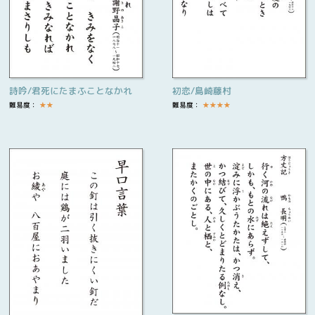
詩吟/君死にたまふことなかれ
初恋/島崎藤村
難易度：
★
★
難易度：
★
★
★
★