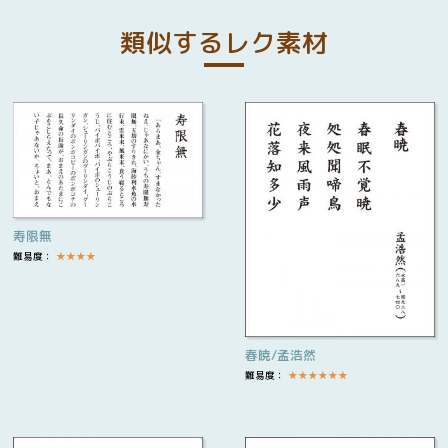
類似するレク素材
寿限無
難易度：
★
★
★
★
春暁/孟浩然
難易度：
★
★
★
★
★
★