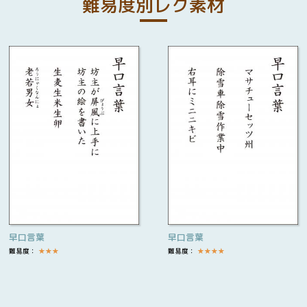
難易度別レク素材
早口言葉
早口言葉
難易度：
★
★
★
難易度：
★
★
★
★