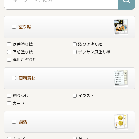
塗り絵
定番塗り絵
歌つき塗り絵
回想塗り絵
デッサン風塗り絵
浮世絵塗り絵
便利素材
飾りつけ
イラスト
カード
脳活
クイズ
ゲーム