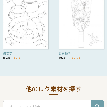
焼き芋
羽子板2
難易度：
★
★
★
難易度：
★
★
★
★
★
他のレク素材を探す