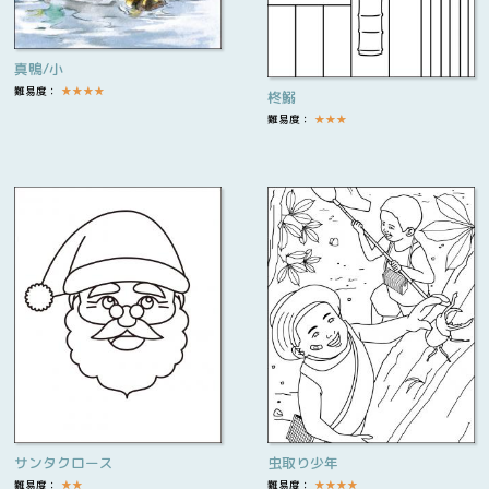
真鴨/小
難易度：
★
★
★
★
柊鰯
難易度：
★
★
★
サンタクロース
虫取り少年
難易度：
★
★
難易度：
★
★
★
★