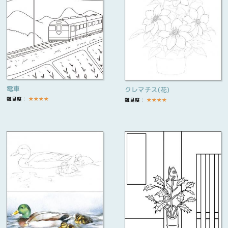
電車
クレマチス(花)
難易度：
★
★
★
★
難易度：
★
★
★
★