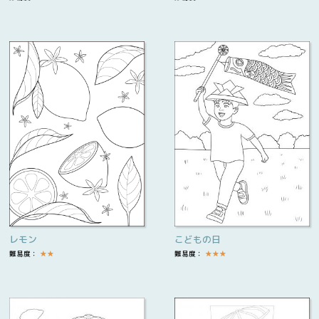
レモン
こどもの日
難易度：
★
★
難易度：
★
★
★