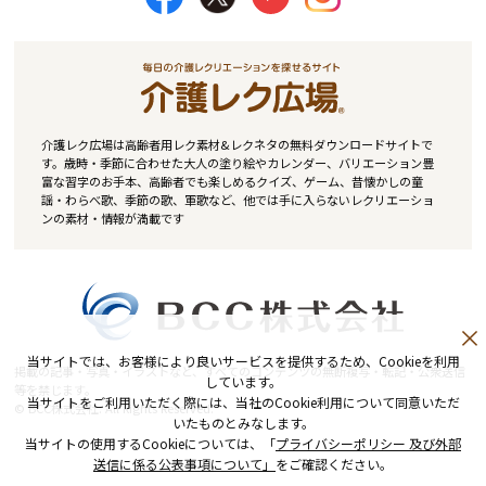
介護レク広場は高齢者用レク素材&レクネタの無料ダウンロードサイトで
す。歳時・季節に合わせた大人の塗り絵やカレンダー、バリエーション豊
富な習字のお手本、高齢者でも楽しめるクイズ、ゲーム、昔懐かしの童
謡・わらべ歌、季節の歌、軍歌など、他では手に入らないレクリエーショ
ンの素材・情報が満載です
当サイトでは、お客様により良いサービスを提供するため、Cookieを利用
掲載の記事・写真・イラストなど、すべてのコンテンツの無断複写・転記・公衆送信
しています。
等を禁じます。
当サイトをご利用いただく際には、当社のCookie利用について同意いただ
© BCC株式会社. All Rights Reserved.
いたものとみなします。
当サイトの使用するCookieについては、「
プライバシーポリシー 及び外部
送信に係る公表事項について」
をご確認ください。