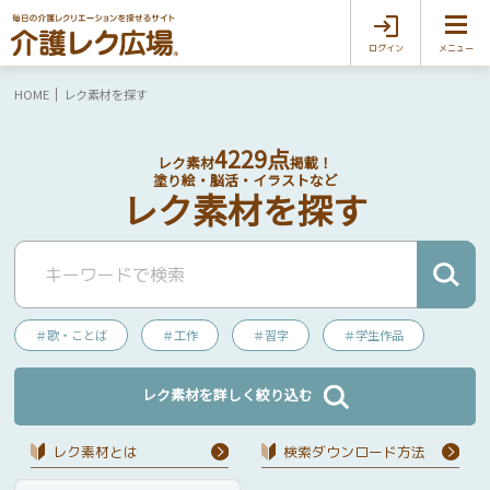
ログイン
メニュー
HOME
レク素材を探す
4229点
レク素材
掲載！
塗り絵・脳活・イラストなど
レク素材を探す
＃歌・ことば
＃工作
＃習字
＃学生作品
レク素材を詳しく絞り込む
レク素材とは
検索ダウンロード⽅法