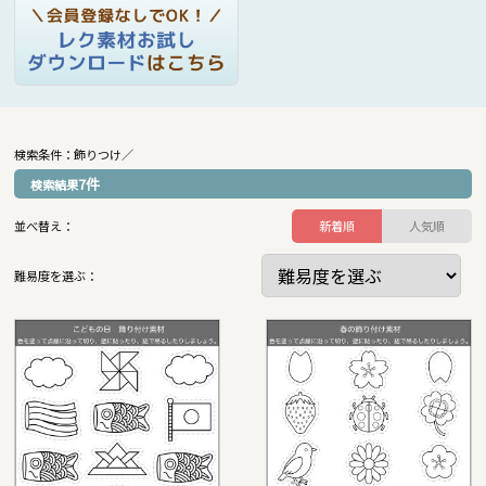
検索条件：飾りつけ／
7
件
検索結果
並べ替え：
新着順
人気順
難易度を選ぶ：