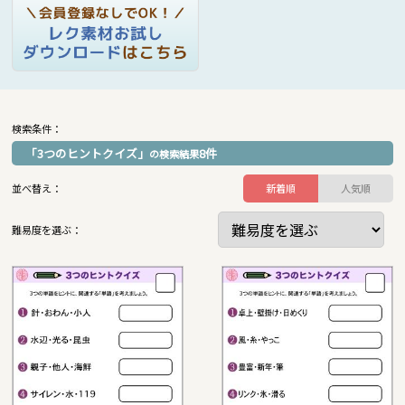
検索条件：
「3つのヒントクイズ」
8
件
の検索結果
並べ替え：
新着順
人気順
難易度を選ぶ：