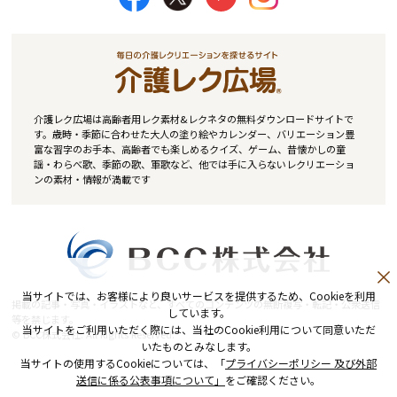
介護レク広場は高齢者用レク素材&レクネタの無料ダウンロードサイトで
す。歳時・季節に合わせた大人の塗り絵やカレンダー、バリエーション豊
富な習字のお手本、高齢者でも楽しめるクイズ、ゲーム、昔懐かしの童
謡・わらべ歌、季節の歌、軍歌など、他では手に入らないレクリエーショ
ンの素材・情報が満載です
当サイトでは、お客様により良いサービスを提供するため、Cookieを利用
掲載の記事・写真・イラストなど、すべてのコンテンツの無断複写・転記・公衆送信
しています。
等を禁じます。
当サイトをご利用いただく際には、当社のCookie利用について同意いただ
© BCC株式会社. All Rights Reserved.
いたものとみなします。
当サイトの使用するCookieについては、「
プライバシーポリシー 及び外部
送信に係る公表事項について」
をご確認ください。