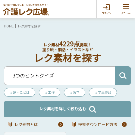
ログイン
メニュー
HOME
レク素材を探す
4229点
レク素材
掲載！
塗り絵・脳活・イラストなど
レク素材を探す
＃歌・ことば
＃工作
＃習字
＃学生作品
レク素材を詳しく絞り込む
レク素材とは
検索ダウンロード⽅法