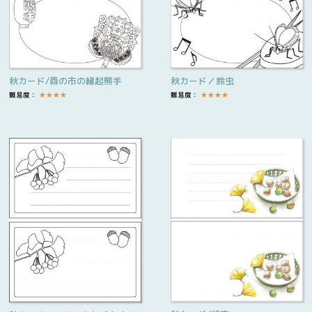
秋カード/酉の市の縁起熊手
秋カード／鈴虫
難易度：
★
★
★
★
難易度：
★
★
★
★