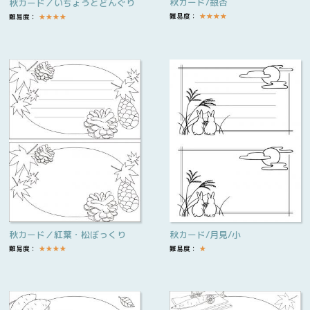
秋カード/銀杏
秋カード／いちょうとどんぐり
難易度：
★
★
★
★
難易度：
★
★
★
★
秋カード／紅葉・松ぼっくり
秋カード/月見/小
難易度：
★
★
★
★
難易度：
★