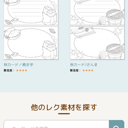
秋カード／焼き芋
秋カード/さんま
難易度：
★
★
★
★
難易度：
★
★
★
★
他のレク素材を探す