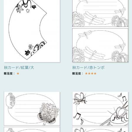
秋カード/紅葉/大
秋カード/赤トンボ
難易度：
★
難易度：
★
★
★
★