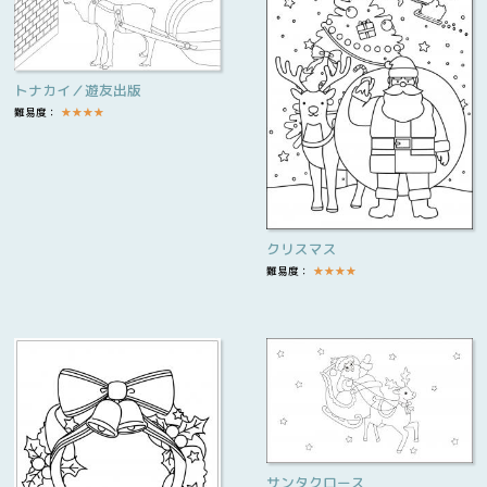
トナカイ／遊友出版
難易度：
★
★
★
★
クリスマス
難易度：
★
★
★
★
サンタクロース