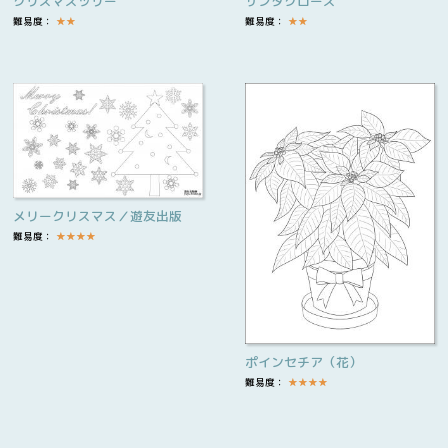
クリスマスツリー
サンタクロース
難易度：
★
★
難易度：
★
★
メリークリスマス／遊友出版
難易度：
★
★
★
★
ポインセチア（花）
難易度：
★
★
★
★