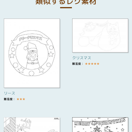
類似するレク素材
クリスマス
難易度：
★
★
★
★
★
リース
難易度：
★
★
★