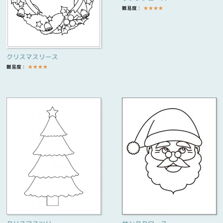
難易度：
★
★
★
★
クリスマスリース
難易度：
★
★
★
★