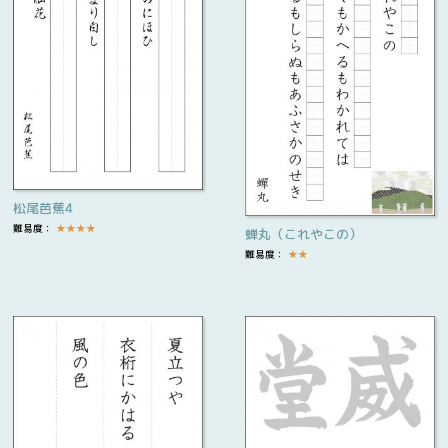
松尾芭蕉4
難易度：
★
★
★
★
蝉丸（これやこの）
難易度：
★
★