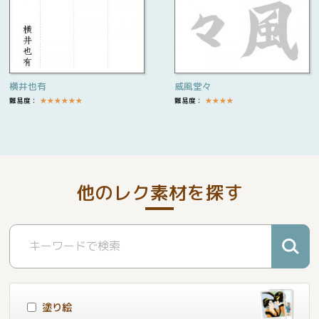
横井也有
威風堂々
難易度：
★
★
★
★
★
★
難易度：
★
★
★
★
他のレク素材を探す
塗り絵