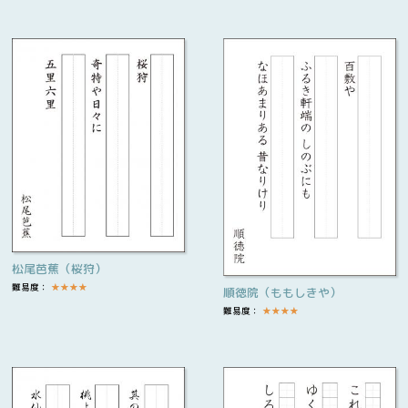
松尾芭蕉（桜狩）
難易度：
★
★
★
★
順徳院（ももしきや）
難易度：
★
★
★
★