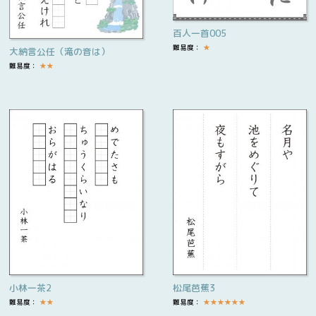
百人一首005
難易度：
★
大納言公任（滝の音は）
難易度：
★
★
小林一茶2
松尾芭蕉3
難易度：
★
★
難易度：
★
★
★
★
★
★