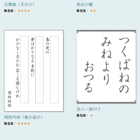
万葉集（天の川）
長谷川櫂
難易度：
★
★
★
★
難易度：
★
★
百人一首013
難易度：
★
周防内侍（春の夜の）
難易度：
★
★
★
★