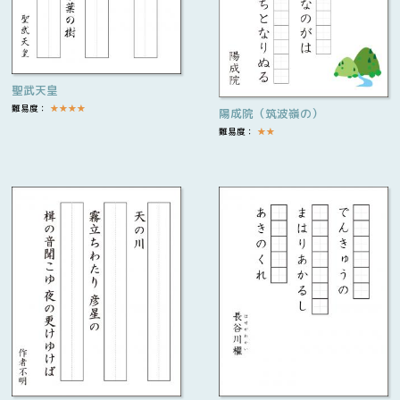
聖武天皇
難易度：
★
★
★
★
陽成院（筑波嶺の）
難易度：
★
★