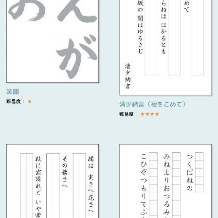
笑顔
難易度：
★
清少納言（夜をこめて）
難易度：
★
★
★
★