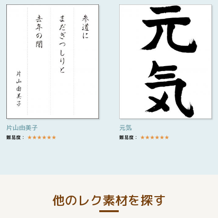
片山由美子
元気
難易度：
★
★
★
★
★
★
難易度：
★
★
★
★
★
★
他のレク素材を探す