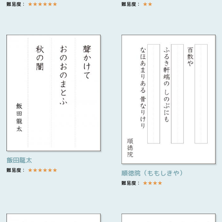
難易度：
★
★
★
★
★
★
難易度：
★
★
飯田龍太
難易度：
★
★
★
★
★
★
順徳院（ももしきや）
難易度：
★
★
★
★