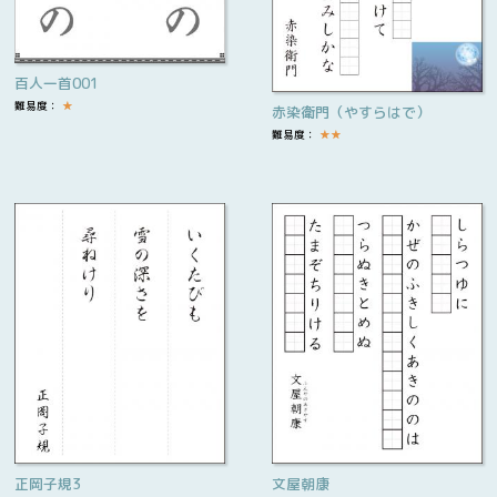
百人一首001
難易度：
★
赤染衛門（やすらはで）
難易度：
★
★
正岡子規3
文屋朝康