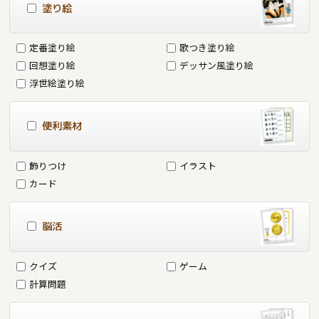
塗り絵
定番塗り絵
歌つき塗り絵
回想塗り絵
デッサン風塗り絵
浮世絵塗り絵
便利素材
飾りつけ
イラスト
カード
脳活
クイズ
ゲーム
計算問題