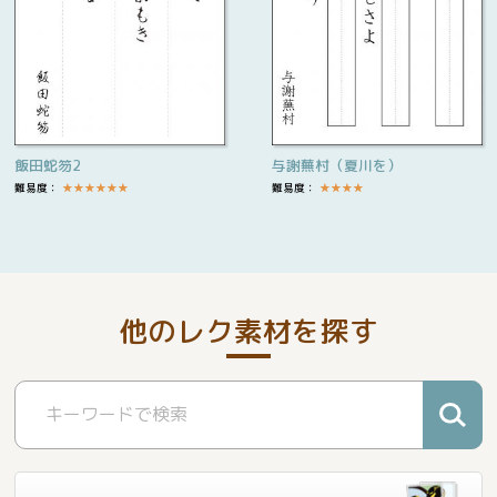
飯田蛇笏2
与謝蕪村（夏川を）
難易度：
★
★
★
★
★
★
難易度：
★
★
★
★
他のレク素材を探す