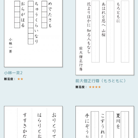
小林一茶2
難易度：
★
★
前大僧正行尊（もろともに）
難易度：
★
★
★
★