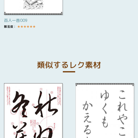
百人一首009
難易度：
★
★
★
★
★
★
類似するレク素材