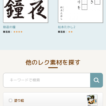
除夜の鐘
松本たかし2
難易度：
★
★
★
★
難易度：
★
★
他のレク素材を探す
塗り絵