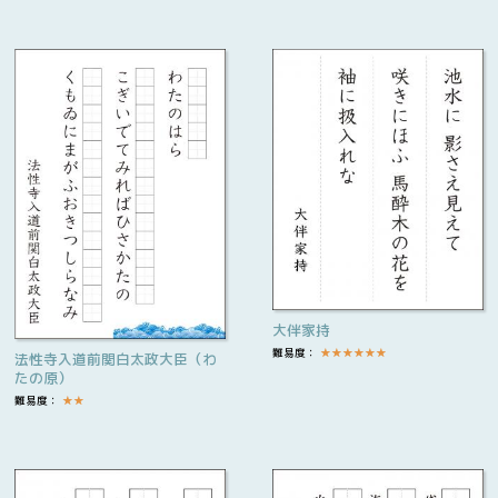
大伴家持
難易度：
★
★
★
★
★
★
法性寺入道前関白太政大臣（わ
たの原）
難易度：
★
★