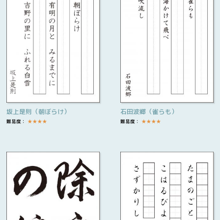
坂上是則（朝ぼらけ）
石田波郷（雀らも）
難易度：
★
★
★
★
難易度：
★
★
★
★