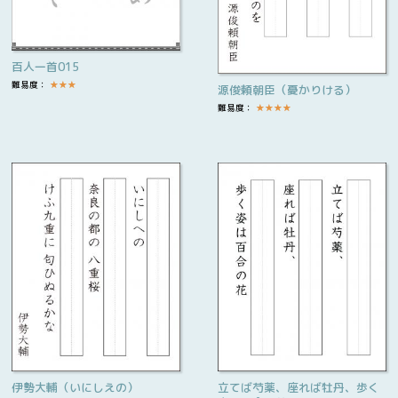
百人一首015
難易度：
★
★
★
源俊頼朝臣（憂かりける）
難易度：
★
★
★
★
伊勢大輔（いにしえの）
立てば芍薬、座れば牡丹、歩く