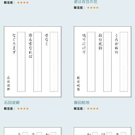
姿は百合の花
難易度：
★
★
★
★
難易度：
★
★
★
★
石田波郷
飯田蛇笏
難易度：
★
★
★
★
難易度：
★
★
★
★