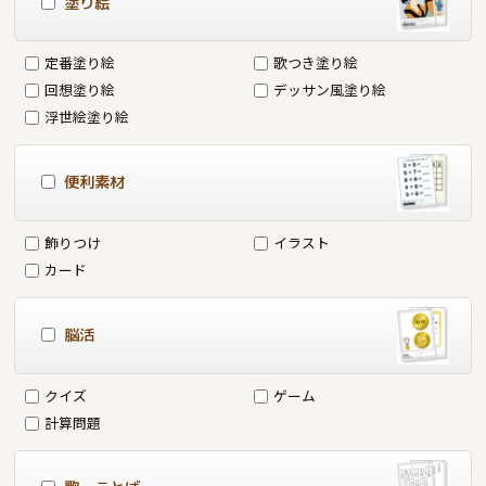
塗り絵
定番塗り絵
歌つき塗り絵
回想塗り絵
デッサン風塗り絵
浮世絵塗り絵
便利素材
飾りつけ
イラスト
カード
脳活
クイズ
ゲーム
計算問題