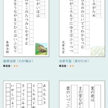
喜撰法師（わが庵は）
光孝天皇（君がため）
難易度：
★
★
難易度：
★
★