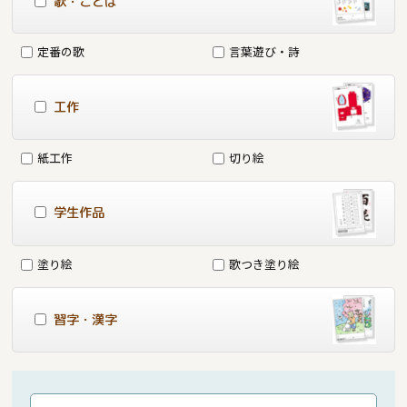
歌・ことば
定番の歌
言葉遊び・詩
工作
紙工作
切り絵
学生作品
塗り絵
歌つき塗り絵
習字・漢字