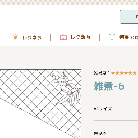
レク動画
特集
レクネタ
（介護
難易度：
★
★
★
★
★
★
雑煮-6
A4サイズ
色見本