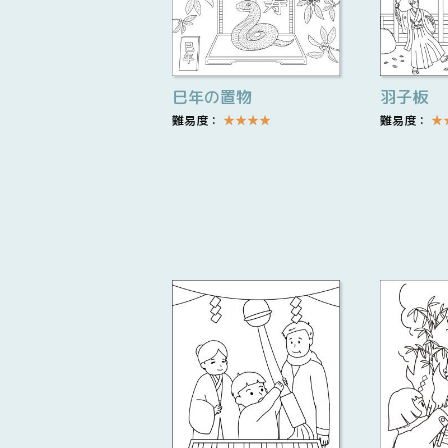
巳年の置物
羽子板
難易度：
★
★
★
★
難易度：
★