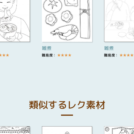
雑煮
雑煮
★
★
★
難易度：
★
★
★
★
難易度：
★
★
★
★
類似するレク素材