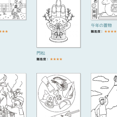
午年の置物
★
★
★
難易度：
★
★
★
★
門松
難易度：
★
★
★
★