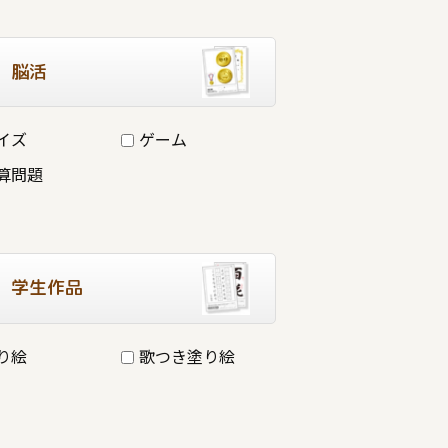
脳活
イズ
ゲーム
算問題
学生作品
り絵
歌つき塗り絵