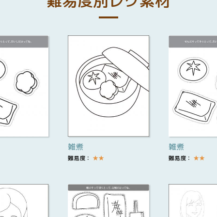
難易度別レク素材
雑煮
雑煮
難易度：
★
★
難易度：
★
★