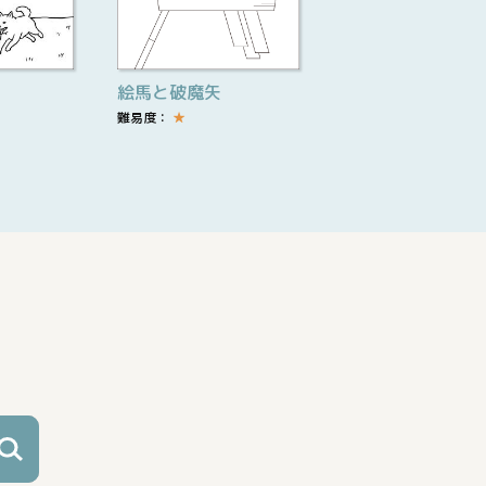
絵馬と破魔矢
難易度：
★