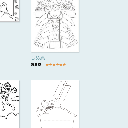
しめ縄
難易度：
★
★
★
★
★
★