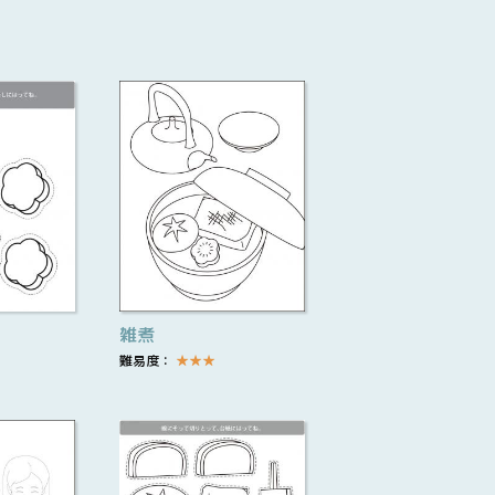
雑煮
難易度：
★
★
★