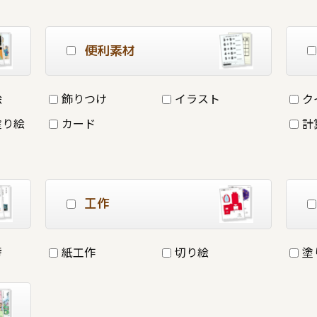
便利素材
絵
飾りつけ
イラスト
ク
塗り絵
カード
計
工作
詩
紙工作
切り絵
塗