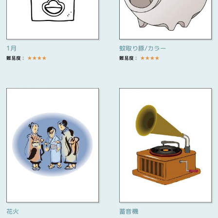
1月
蚊取り豚/カラー
難易度：
★
★
★
★
難易度：
★
★
★
★
花火
蓄音機