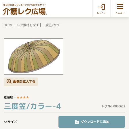
ログイン
メニュー
HOME
レク素材を探す
三度笠/カラー
画像を拡大する
難易度：
★
★
★
★
三度笠/カラー-4
レクNo.0000617
A4サイズ
ダウンロードに追加