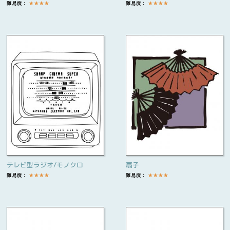
難易度：
★
★
★
★
難易度：
★
★
★
★
テレビ型ラジオ/モノクロ
扇子
難易度：
★
★
★
★
難易度：
★
★
★
★