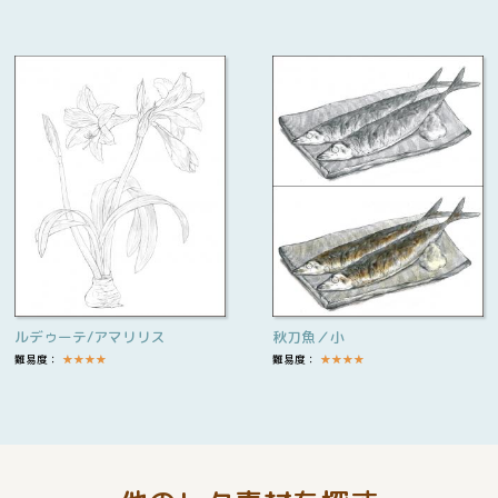
ルデゥーテ/アマリリス
秋刀魚／小
難易度：
★
★
★
★
難易度：
★
★
★
★