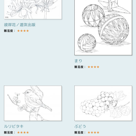
彼岸花／遊友出版
難易度：
★
★
★
★
まり
難易度：
★
★
★
★
ルリビタキ
ぶどう
難易度：
★
★
★
★
難易度：
★
★
★
★