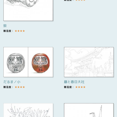
鼓
難易度：
★
★
★
★
だるま／小
藤と春日大社
難易度：
★
★
★
★
難易度：
★
★
★
★