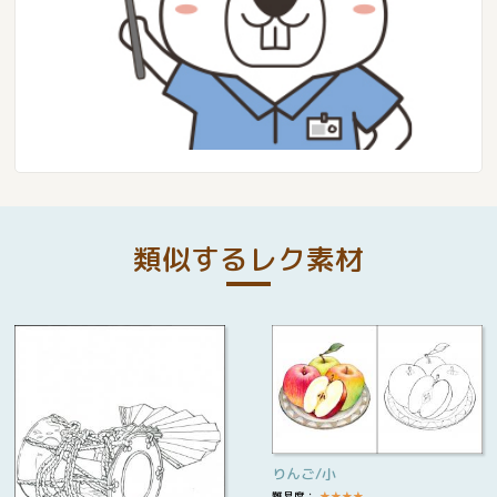
類似するレク素材
りんご/小
難易度：
★
★
★
★