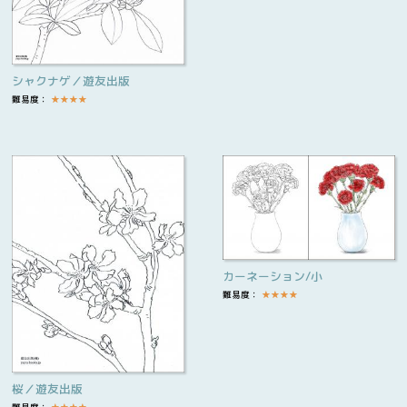
シャクナゲ／遊友出版
難易度：
★
★
★
★
カーネーション/小
難易度：
★
★
★
★
桜／遊友出版