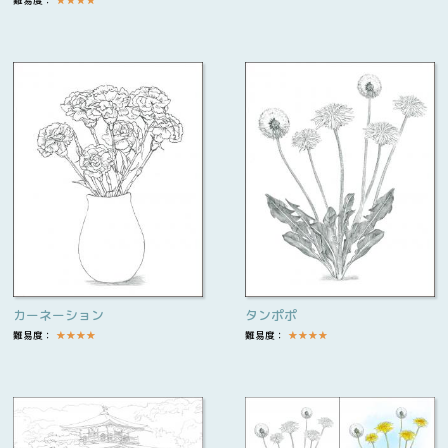
難易度：
★
★
★
★
カーネーション
タンポポ
難易度：
★
★
★
★
難易度：
★
★
★
★