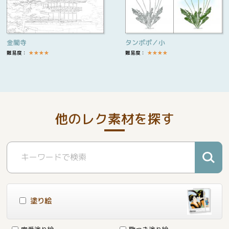
金閣寺
タンポポ／小
難易度：
★
★
★
★
難易度：
★
★
★
★
他のレク素材を探す
塗り絵