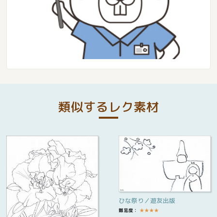
類似するレク素材
ひな祭り／遊友出版
難易度：
★
★
★
★