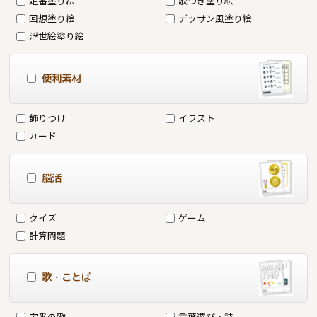
定番塗り絵
歌つき塗り絵
回想塗り絵
デッサン風塗り絵
浮世絵塗り絵
便利素材
飾りつけ
イラスト
カード
脳活
クイズ
ゲーム
計算問題
歌・ことば
定番の歌
言葉遊び・詩