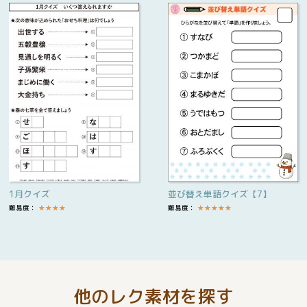
1月クイズ
並び替え単語クイズ【7】
難易度：
★
★
★
★
難易度：
★
★
★
★
★
他のレク素材を探す