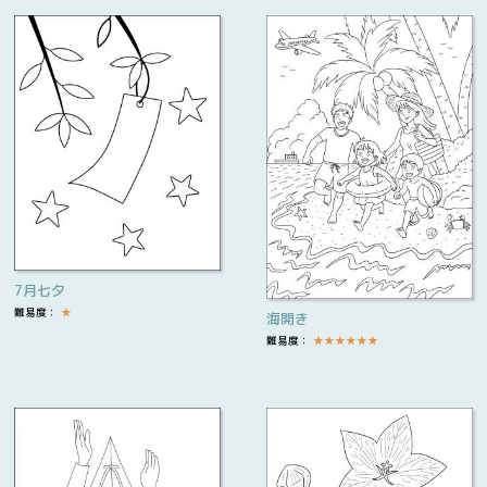
7月七夕
難易度：
★
海開き
難易度：
★
★
★
★
★
★