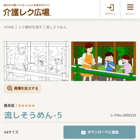
ログイン
メニュー
HOME
レク素材を探す
流しそうめん
画像を拡大する
難易度：
★
★
★
★
★
流しそうめん-5
レクNo.0002519
A4サイズ
ダウンロードに追加