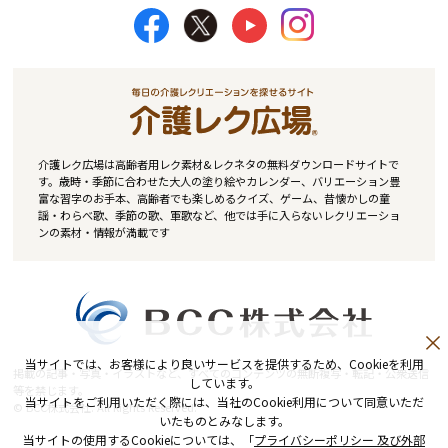
介護レク広場は高齢者用レク素材&レクネタの無料ダウンロードサイトで
す。歳時・季節に合わせた大人の塗り絵やカレンダー、バリエーション豊
富な習字のお手本、高齢者でも楽しめるクイズ、ゲーム、昔懐かしの童
謡・わらべ歌、季節の歌、軍歌など、他では手に入らないレクリエーショ
ンの素材・情報が満載です
当サイトでは、お客様により良いサービスを提供するため、Cookieを利用
掲載の記事・写真・イラストなど、すべてのコンテンツの無断複写・転記・公衆送信
しています。
等を禁じます。
当サイトをご利用いただく際には、当社のCookie利用について同意いただ
© BCC株式会社. All Rights Reserved.
いたものとみなします。
当サイトの使用するCookieについては、「
プライバシーポリシー 及び外部