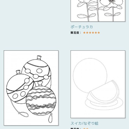
ポーチュラカ
難易度：
★
★
★
★
★
★
スイカ/なぞり絵