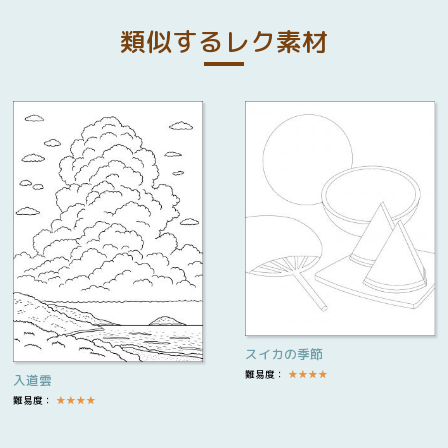
類似するレク素材
スイカの季節
難易度：
★
★
★
★
入道雲
難易度：
★
★
★
★