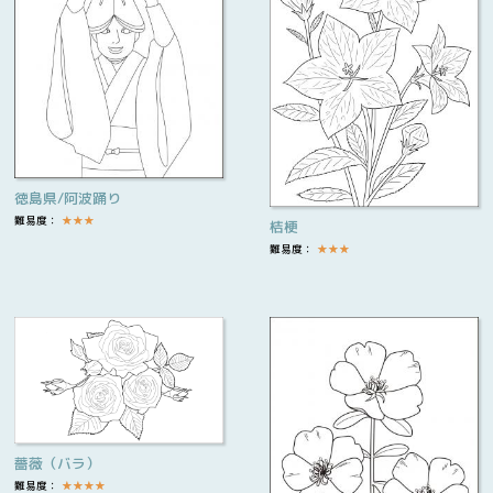
徳島県/阿波踊り
難易度：
★
★
★
桔梗
難易度：
★
★
★
薔薇（バラ）
難易度：
★
★
★
★