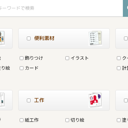
便利素材
絵
飾りつけ
イラスト
ク
塗り絵
カード
計
工作
詩
紙工作
切り絵
塗