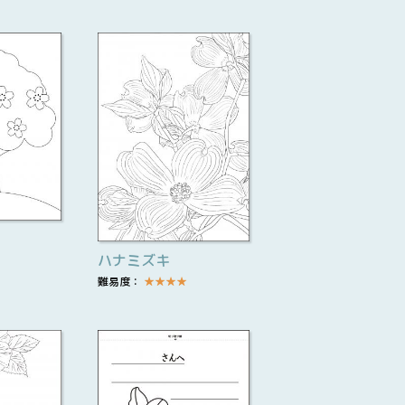
ハナミズキ
難易度：
★
★
★
★