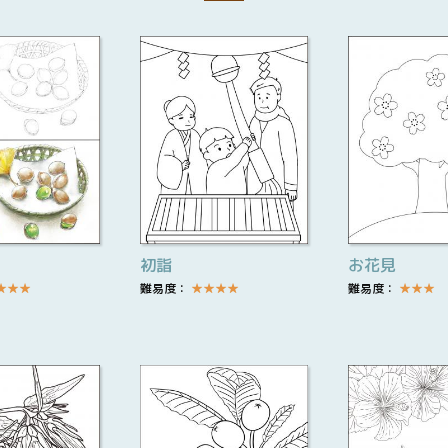
初詣
お花見
★
★
★
難易度：
★
★
★
★
難易度：
★
★
★