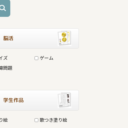
脳活
イズ
ゲーム
算問題
学生作品
り絵
歌つき塗り絵