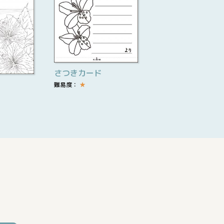
さつきカード
難易度：
★