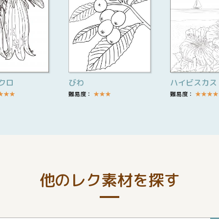
クロ
びわ
ハイビスカス
★
★
★
難易度：
★
★
★
難易度：
★
★
★
★
他のレク素材を探す