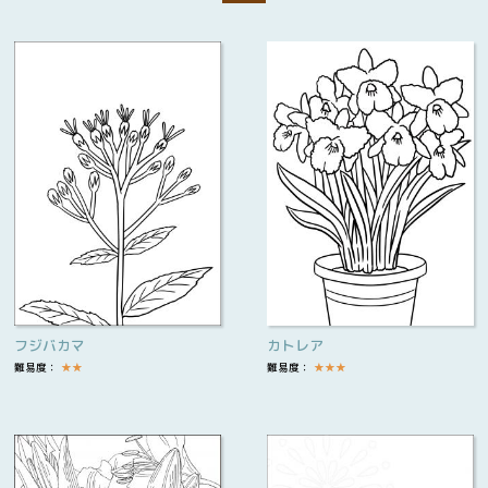
フジバカマ
カトレア
難易度：
★
★
難易度：
★
★
★