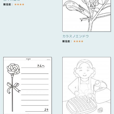
難易度：
★
★
★
★
カラスノエンドウ
難易度：
★
★
★
★