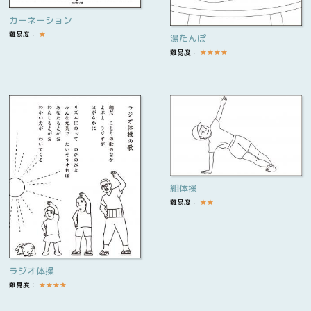
カーネーション
難易度：
★
湯たんぽ
難易度：
★
★
★
★
組体操
難易度：
★
★
ラジオ体操
難易度：
★
★
★
★