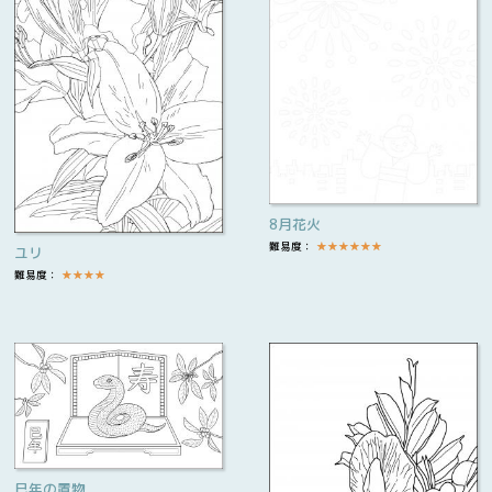
8月花火
難易度：
★
★
★
★
★
★
ユリ
難易度：
★
★
★
★
巳年の置物