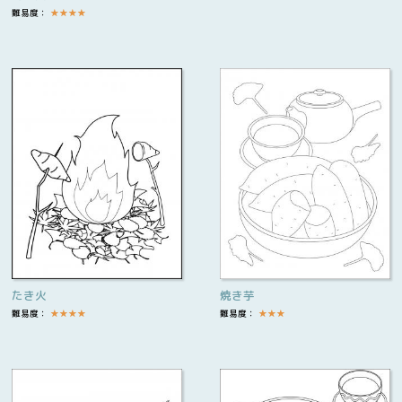
難易度：
★
★
★
★
たき火
焼き芋
難易度：
★
★
★
★
難易度：
★
★
★