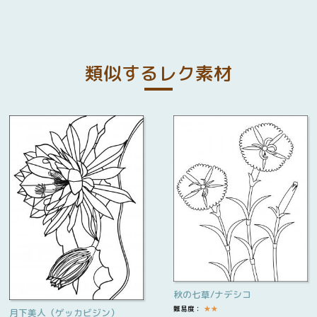
類似するレク素材
秋の七草/ナデシコ
難易度：
★
★
月下美人（ゲッカビジン）