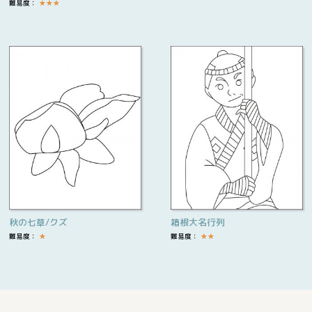
難易度：
★
★
★
秋の七草/クズ
箱根大名行列
難易度：
★
難易度：
★
★