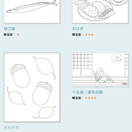
秋刀魚
おはぎ
難易度：
★
難易度：
★
★
★
十五夜／遊友出版
難易度：
★
★
★
★
どんぐり