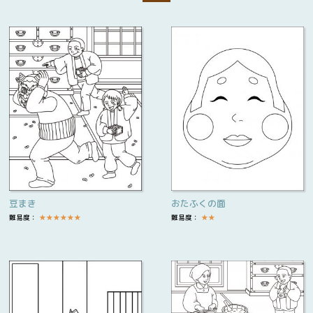
豆まき
おたふくの面
難易度：
★
★
★
★
★
★
難易度：
★
★