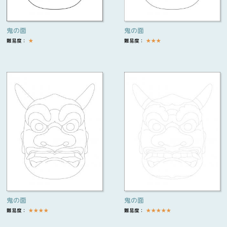
鬼の面
鬼の面
難易度：
★
難易度：
★
★
★
鬼の面
鬼の面
難易度：
★
★
★
★
難易度：
★
★
★
★
★