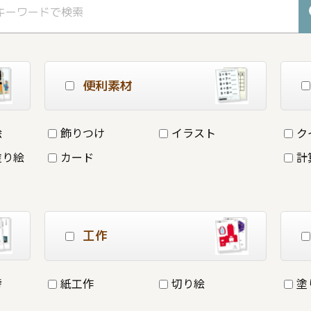
便利素材
絵
飾りつけ
イラスト
ク
塗り絵
カード
計
工作
詩
紙工作
切り絵
塗