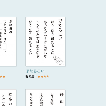
ほたるこい
★
★
難易度：
★
★
★
★