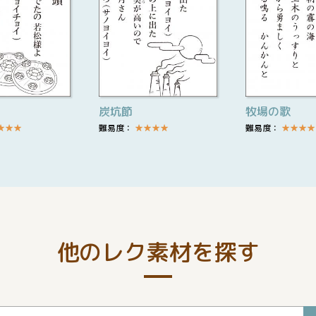
炭坑節
牧場の歌
★
★
★
難易度：
★
★
★
★
難易度：
★
★
★
★
他のレク素材を探す