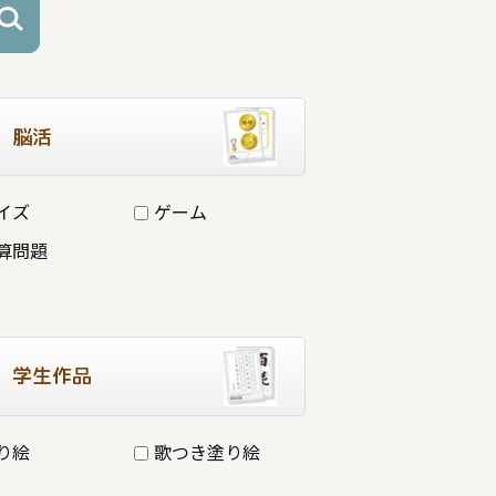
脳活
イズ
ゲーム
算問題
学生作品
り絵
歌つき塗り絵