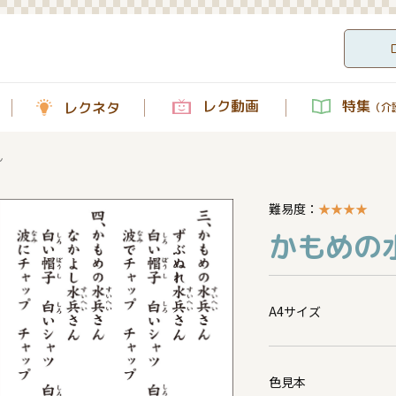
レク動画
特集
レクネタ
（介護
ん
難易度：
★
★
★
★
かもめの
A4サイズ
色見本