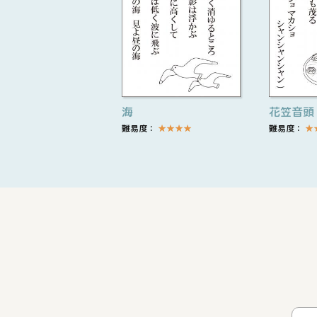
海
花笠音頭
難易度：
★
★
★
★
難易度：
★