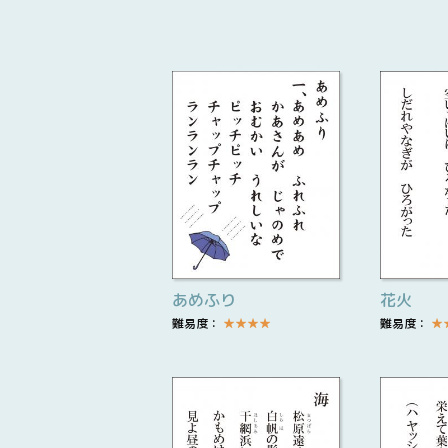
あめふり
花火
難易度：
★
★
★
★
難易度：
★