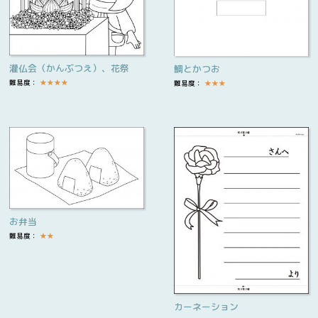
灌仏会（かんぶつえ）、花祭
鯛とかつお
難易度：
★
★
★
★
難易度：
★
★
★
お弁当
難易度：
★
★
カーネーション