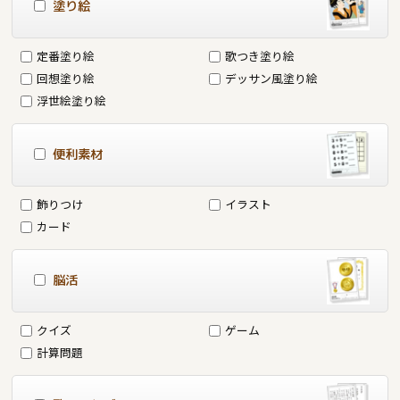
塗り絵
定番塗り絵
歌つき塗り絵
回想塗り絵
デッサン風塗り絵
浮世絵塗り絵
便利素材
飾りつけ
イラスト
カード
脳活
クイズ
ゲーム
計算問題