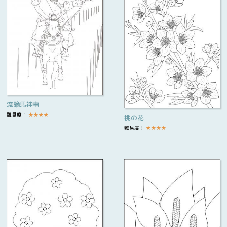
流鏑馬神事
難易度：
★
★
★
★
桃の花
難易度：
★
★
★
★