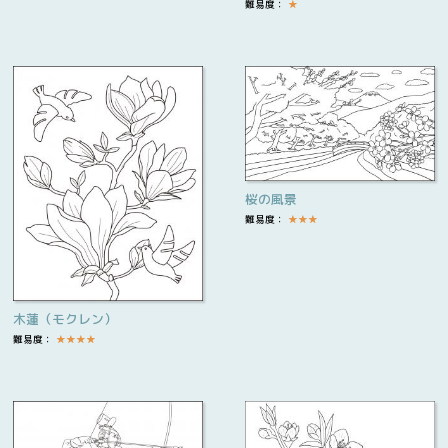
難易度：
★
桜の風景
難易度：
★
★
★
木蓮（モクレン）
難易度：
★
★
★
★