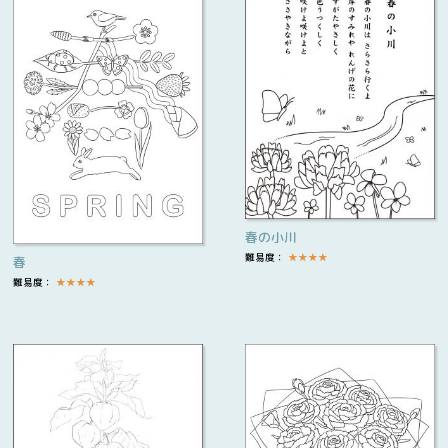
春の小川
難易度：
★
★
★
★
春
難易度：
★
★
★
★