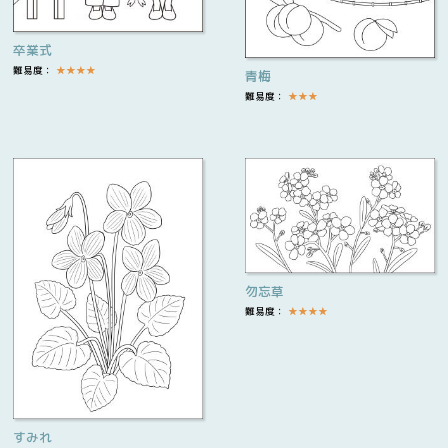
卒業式
難易度：
★
★
★
★
青梅
難易度：
★
★
★
勿忘草
難易度：
★
★
★
★
すみれ