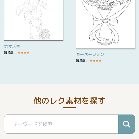
ホオズキ
難易度：
★
★
★
★
カーネーション
難易度：
★
★
★
★
他のレク素材を探す