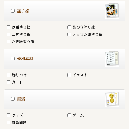
塗り絵
定番塗り絵
歌つき塗り絵
回想塗り絵
デッサン風塗り絵
浮世絵塗り絵
便利素材
飾りつけ
イラスト
カード
脳活
クイズ
ゲーム
計算問題