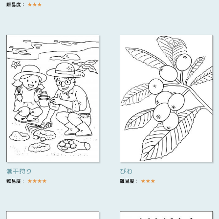
難易度：
★
★
★
潮干狩り
びわ
難易度：
★
★
★
★
難易度：
★
★
★