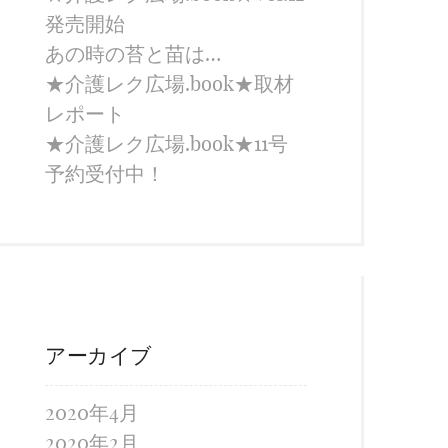
発売開始
あの時の苔と苗は…
★介護レク広場.book★取材
レポート
★介護レク広場.book★11号
予約受付中！
アーカイブ
2020年4月
2020年2月