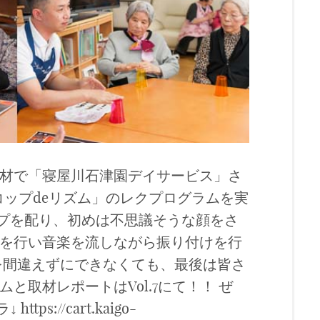
）の取材で「寝屋川石津園デイサービス」さ
「コップdeリズム」のレクプログラムを実
ップを配り、初めは不思議そうな顔をさ
を行い音楽を流しながら振り付けを行
を間違えずにできなくても、最後は皆さ
と取材レポートはVol.7にて！！ ぜ
s://cart.kaigo-