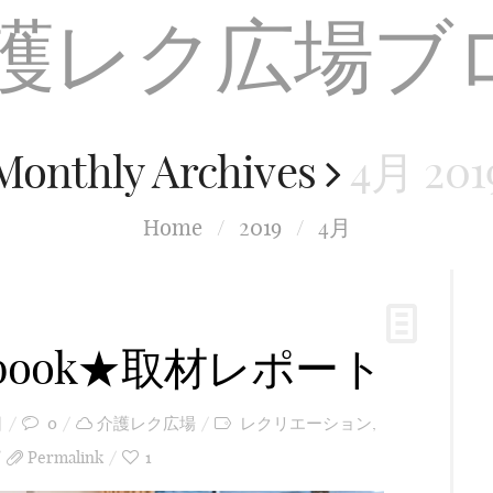
Monthly Archives
4月 201
Home
/
2019
/
4月
book★取材レポート
日
0
介護レク広場
レクリエーション
,
Permalink
1