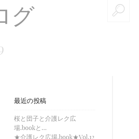
9
最近の投稿
桜と団子と介護レク広
場.bookと…
★介護レク広場.book★Vol.12