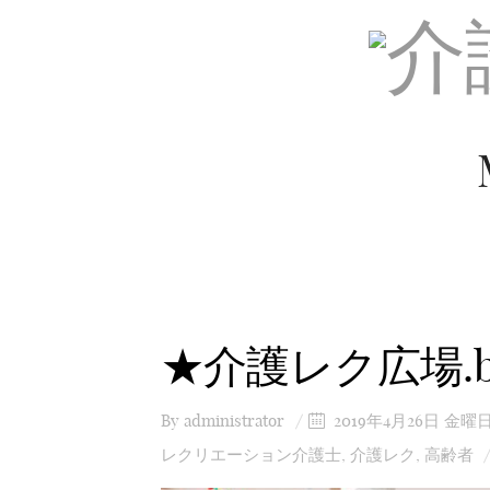
★介護レク広場.
By
administrator
2019年4月26日 金曜
レクリエーション介護士
,
介護レク
,
高齢者