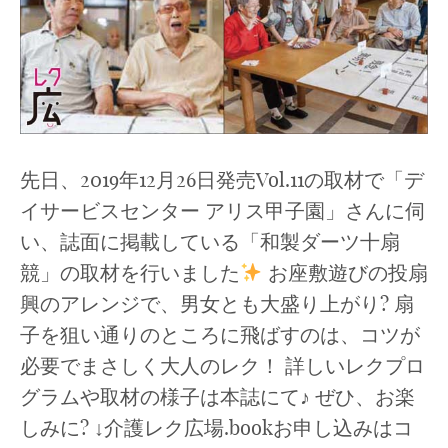
先日、2019年12月26日発売Vol.11の取材で「デ
イサービスセンター アリス甲子園」さんに伺
い、誌面に掲載している「和製ダーツ十扇
競」の取材を行いました
お座敷遊びの投扇
興のアレンジで、男女とも大盛り上がり? 扇
子を狙い通りのところに飛ばすのは、コツが
必要でまさしく大人のレク！ 詳しいレクプロ
グラムや取材の様子は本誌にて♪ ぜひ、お楽
しみに? ↓介護レク広場.bookお申し込みはコ