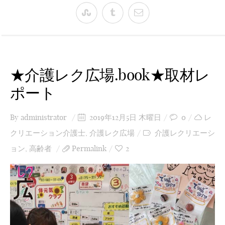
★介護レク広場.book★取材レ
ポート
By
administrator
2019年12月5日 木曜日
0
レ
クリエーション介護士
,
介護レク広場
介護レクリエーシ
ョン
,
高齢者
Permalink
2