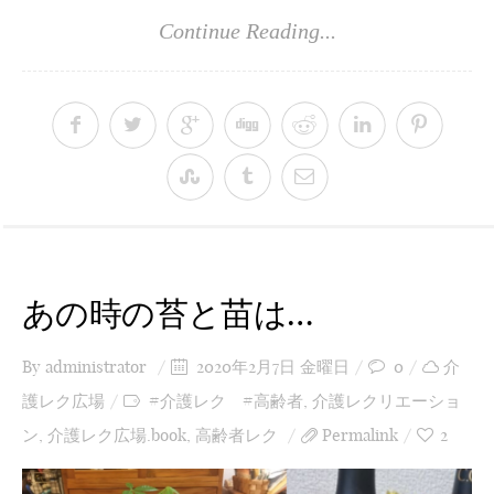
Continue Reading...
あの時の苔と苗は…
By
administrator
2020年2月7日 金曜日
0
介
護レク広場
#介護レク #高齢者
,
介護レクリエーショ
ン
,
介護レク広場.book
,
高齢者レク
Permalink
2