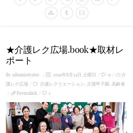
★介護レク広場.book★取材レ
ポート
By
administrator
2019年8月24日 土曜日
0
介
護レク広場
介護レクリエーション
,
介護甲子園
,
高齢者
Permalink
2