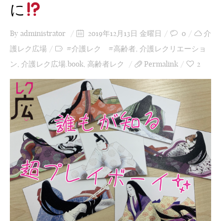
に
By
administrator
2019年12月13日 金曜日
0
介
護レク広場
#介護レク #高齢者
,
介護レクリエーショ
ン
,
介護レク広場.book
,
高齢者レク
Permalink
2