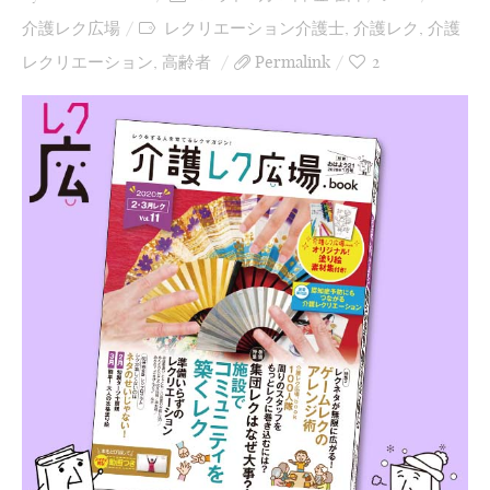
介護レク広場
レクリエーション介護士
,
介護レク
,
介護
レクリエーション
,
高齢者
Permalink
2