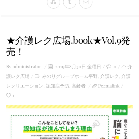
★介護レク広場.book★Vol.9発
売！
By
administrator
2019年8月30日 金曜日
0
介
護レク広場
みのりグループホーム平野
,
介護レク
,
介護
レクリエーション
,
認知症予防
,
高齢者
Permalink
1