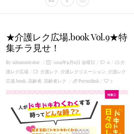
★介護レク広場.book Vol.9★特
集チラ見せ！
By
administrator
2019年9月6日 金曜日
0
介
護レク広場
介護レク
,
介護レクリエーション
,
介護レク
広場.book
,
高齢者
,
高齢者レク
Permalink
2