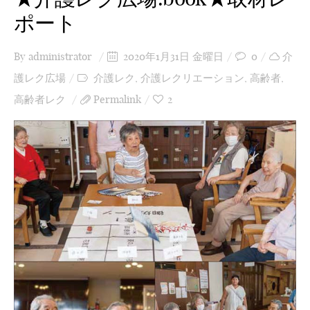
ポート
By
administrator
2020年1月31日 金曜日
0
介
護レク広場
介護レク
,
介護レクリエーション
,
高齢者
,
高齢者レク
Permalink
2