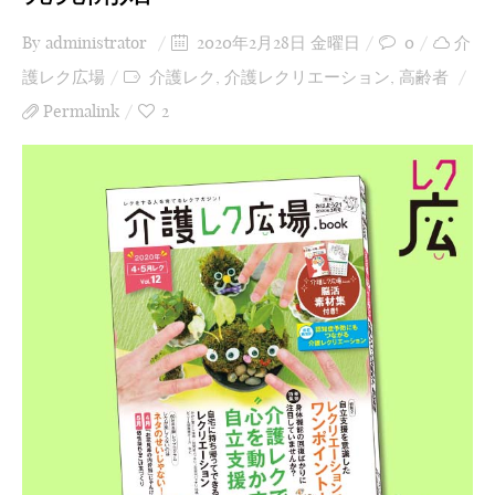
By
administrator
2020年2月28日 金曜日
0
介
護レク広場
介護レク
,
介護レクリエーション
,
高齢者
Permalink
2