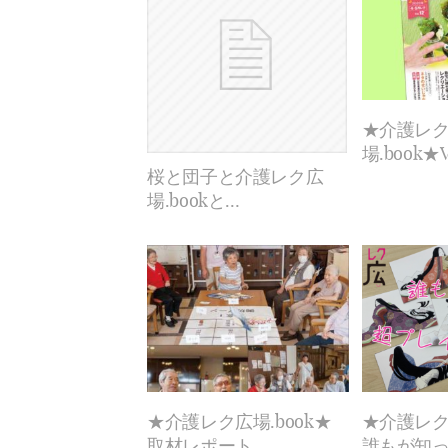
★介護レ
場.book★
桜と団子と介護レク広
場.bookと…
★介護レク広場.book★
★介護レク広
取材レポート
誰もが知