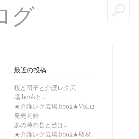
最近の投稿
桜と団子と介護レク広
場.bookと…
★介護レク広場.book★Vol.12
発売開始
あの時の苔と苗は…
★介護レク広場.book★取材