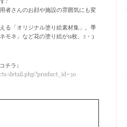
す?
用者さんのお顔や施設の雰囲気にも変
える「オリジナル塗り絵素材集」。季
モネ」など花の塗り絵が11枚。2・3
はコチラ↓
ucts/detail.php?product_id=30