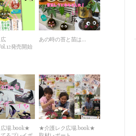
ク広
あの時の苔と苗は…
Vol.12発売開始
場.book★
★介護レク広場.book★
ってるプレイボ
取材レポート