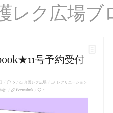
ook★11号予約受付
日
0
介護レク広場
レクリエーション
齢者
Permalink
2