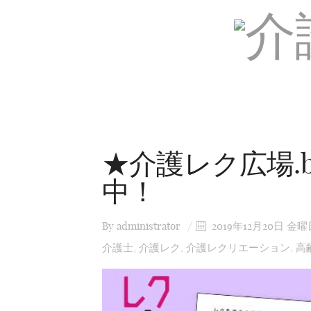
★介護レク広場.b
中！
By
administrator
2019年12月20日 金曜
介護士
,
介護レク
,
介護レクリエーション
,
高