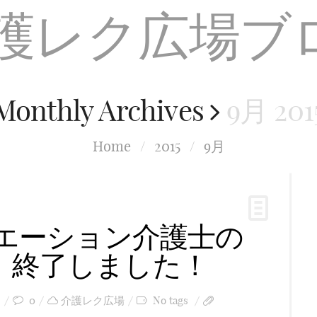
Monthly Archives
9月 201
Home
/
2015
/
9月
リエーション介護士の
」終了しました！
日
0
介護レク広場
No tags