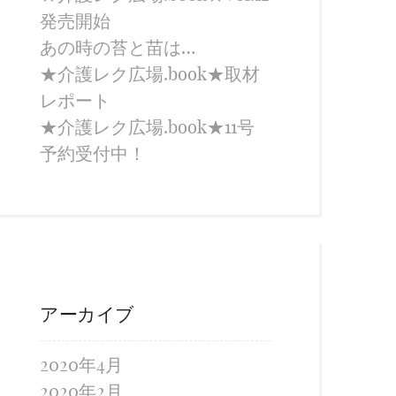
発売開始
あの時の苔と苗は…
★介護レク広場.book★取材
レポート
★介護レク広場.book★11号
予約受付中！
アーカイブ
2020年4月
2020年2月