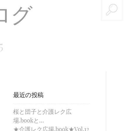
5
最近の投稿
桜と団子と介護レク広
場.bookと…
★介護レク広場.book★Vol.12