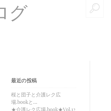
最近の投稿
桜と団子と介護レク広
場.bookと…
★介護レク広場.book★Vol.12