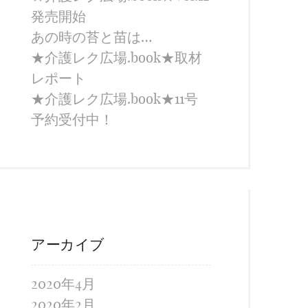
発売開始
あの時の苔と苗は…
★介護レク広場.book★取材
レポート
★介護レク広場.book★11号
予約受付中！
アーカイブ
2020年4月
2020年2月