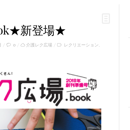
ok★新登場★
日
0
介護レク広場
レクリエーション
,