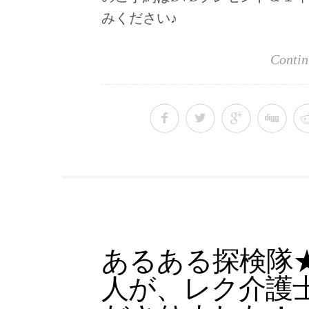
みください♪
Contin
あるある探検隊
人が、レク介護