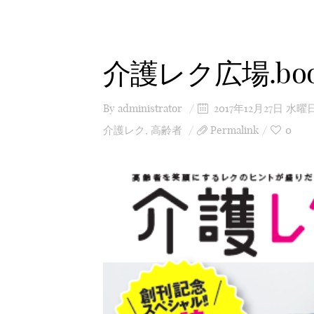
介護レク広場.bo
By
administrator
2017年12月27日 水曜
介護レク
,
高齢者
Permalink
0