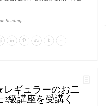
ue Reading...
★レギュラーのお二
士2級講座を受講く