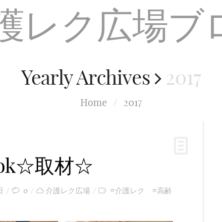
Yearly Archives
2017
Home
/
2017
ok☆取材☆
日
0
介護レク広場
#介護レク #高齢