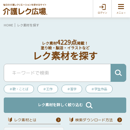
ログイン
メニュー
HOME
レク素材を探す
4229点
レク素材
掲載！
塗り絵・脳活・イラストなど
レク素材を探す
＃歌・ことば
＃工作
＃習字
＃学生作品
レク素材を詳しく絞り込む
レク素材とは
検索ダウンロード⽅法