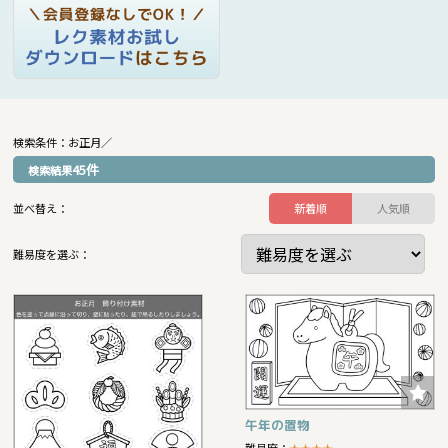
検索条件：お正月／
45
件
検索結果
並べ替え：
新着順
人気順
難易度を選ぶ：
午年の置物