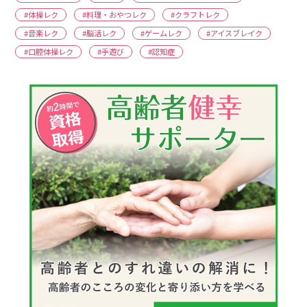
#体操レク
#料理・おやつレク
#クラフトレク
#音楽レク
#脳活レク
#ゲームレク
#アイスブレイク
#口腔体操レク
#手遊び
#認知症