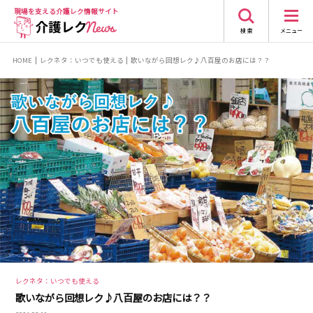
現場を支える
介護レク情報サイト
検 索
メニュー
HOME
レクネタ：いつでも使える
歌いながら回想レク♪八百屋のお店には？？
レクネタ：いつでも使える
歌いながら回想レク♪八百屋のお店には？？