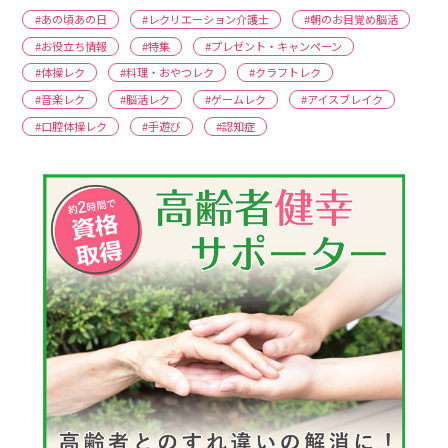
#あの頃あの日
#レクリエーション介護士
#朝のお目覚め脳活
#お役立ち情報
#特集
#プレゼント・キャンペーン
#体操レク
#料理・おやつレク
#クラフトレク
#音楽レク
#脳活レク
#ゲームレク
#アイスブレイク
#口腔体操レク
#手遊び
#認知症