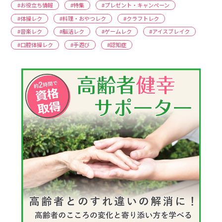
#お役立ち情報
#特集
#プレゼント・キャンペーン
#体操レク
#料理・おやつレク
#クラフトレク
#音楽レク
#脳活レク
#ゲームレク
#アイスブレイク
#口腔体操レク
#手遊び
#認知症