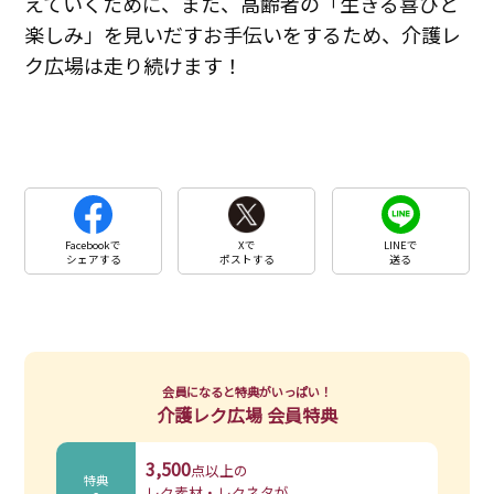
えていくために、また、高齢者の「生きる喜びと
楽しみ」を見いだすお手伝いをするため、介護レ
ク広場は走り続けます！
Facebookで
Xで
LINEで
シェアする
ポストする
送る
会員になると特典がいっぱい！
介護レク広場 会員特典
3,500
点以上の
特典
レク素材・レクネタが