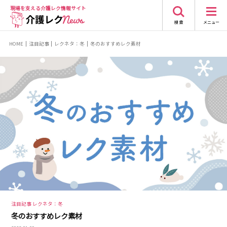
現場を支える
介護レク情報サイト
検 索
メニュー
HOME
注目記事
レクネタ：冬
冬のおすすめレク素材
注目記事 レクネタ：冬
冬のおすすめレク素材