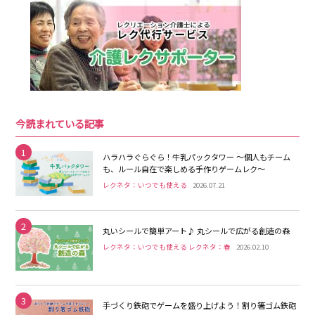
今読まれている記事
1
ハラハラぐらぐら！牛乳パックタワー 〜個人もチーム
も、ルール自在で楽しめる手作りゲームレク〜
レクネタ：いつでも使える
2026.07.21
2
丸いシールで簡単アート♪ 丸シールで広がる創造の森
レクネタ：いつでも使える レクネタ：春
2026.02.10
3
手づくり鉄砲でゲームを盛り上げよう！割り箸ゴム鉄砲