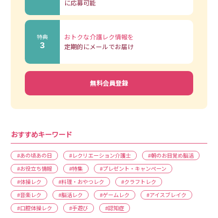
に応募可能
おトクな介護レク情報を
特典
3
定期的にメールでお届け
無料会員登録
おすすめキーワード
#あの頃あの日
#レクリエーション介護士
#朝のお目覚め脳活
#お役立ち情報
#特集
#プレゼント・キャンペーン
#体操レク
#料理・おやつレク
#クラフトレク
#音楽レク
#脳活レク
#ゲームレク
#アイスブレイク
#口腔体操レク
#手遊び
#認知症