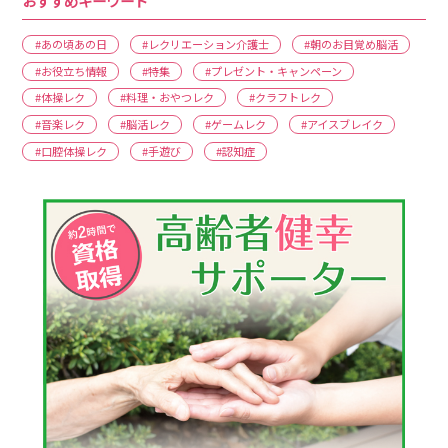
おすすめキーワード
#あの頃あの日
#レクリエーション介護士
#朝のお目覚め脳活
#お役立ち情報
#特集
#プレゼント・キャンペーン
#体操レク
#料理・おやつレク
#クラフトレク
#音楽レク
#脳活レク
#ゲームレク
#アイスブレイク
#口腔体操レク
#手遊び
#認知症