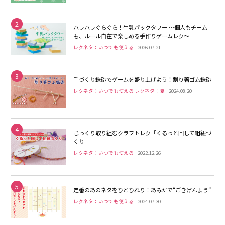
2
ハラハラぐらぐら！牛乳パックタワー 〜個人もチーム
も、ルール自在で楽しめる手作りゲームレク〜
レクネタ：いつでも使える
2026.07.21
3
手づくり鉄砲でゲームを盛り上げよう！割り箸ゴム鉄砲
レクネタ：いつでも使える レクネタ：夏
2024.08.20
4
じっくり取り組むクラフトレク「くるっと回して組紐づ
くり」
レクネタ：いつでも使える
2022.12.26
5
定番のあのネタをひとひねり！あみだで“ごきげんよう”
レクネタ：いつでも使える
2024.07.30