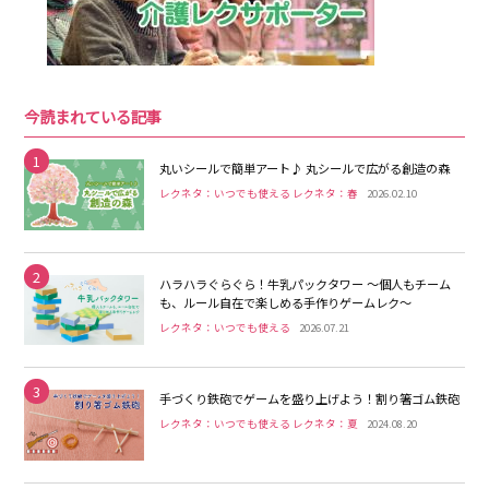
今読まれている記事
1
丸いシールで簡単アート♪ 丸シールで広がる創造の森
レクネタ：いつでも使える レクネタ：春
2026.02.10
2
ハラハラぐらぐら！牛乳パックタワー 〜個人もチーム
も、ルール自在で楽しめる手作りゲームレク〜
レクネタ：いつでも使える
2026.07.21
3
手づくり鉄砲でゲームを盛り上げよう！割り箸ゴム鉄砲
レクネタ：いつでも使える レクネタ：夏
2024.08.20