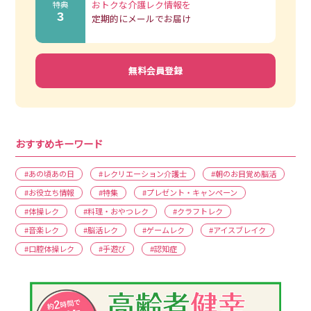
おトクな介護レク情報を
特典
3
定期的にメールでお届け
無料会員登録
おすすめキーワード
#あの頃あの日
#レクリエーション介護士
#朝のお目覚め脳活
#お役立ち情報
#特集
#プレゼント・キャンペーン
#体操レク
#料理・おやつレク
#クラフトレク
#音楽レク
#脳活レク
#ゲームレク
#アイスブレイク
#口腔体操レク
#手遊び
#認知症