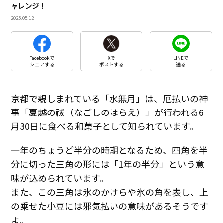
ャレンジ！
2025.05.12
Facebookで
Xで
LINEで
シェアする
ポストする
送る
京都で親しまれている「水無月」は、厄払いの神
事「夏越の祓（なごしのはらえ）」が行われる6
月30日に食べる和菓子として知られています。
一年のちょうど半分の時期となるため、四角を半
分に切った三角の形には「1年の半分」という意
味が込められています。
また、この三角は氷のかけらや氷の角を表し、上
の乗せた小豆には邪気払いの意味があるそうです
よ。