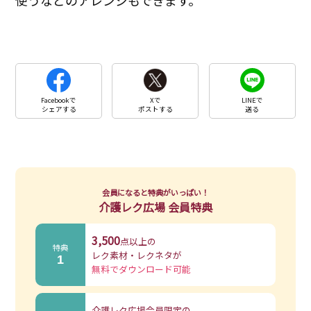
使うなどのアレンジもできます。
Facebookで
Xで
LINEで
シェアする
ポストする
送る
会員になると特典がいっぱい！
介護レク広場 会員特典
3,500
点以上の
特典
レク素材・レクネタが
1
無料でダウンロード可能
介護レク広場会員限定の