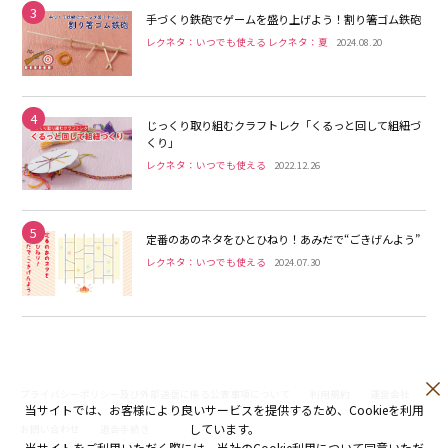
3
手づくり鉄砲でゲームを盛り上げよう！割り箸ゴム鉄砲
レクネタ：いつでも使える レクネタ：夏
2024.08.20
4
じっくり取り組むクラフトレク「くるっと回して組紐づ
くり」
レクネタ：いつでも使える
2022.12.26
5
定番のあのネタをひとひねり！あみだで“ごきげんよう”
レクネタ：いつでも使える
2024.07.30
プライバシーポリシー及び外部送信に係る公表事項について
利用規約
運営会社
当サイトでは、お客様により良いサービスを提供するため、Cookieを利用
しています。
お問い合わせ
退会手続き
当サイトをご利用いただく際には、当社のCookie利用について同意いただ