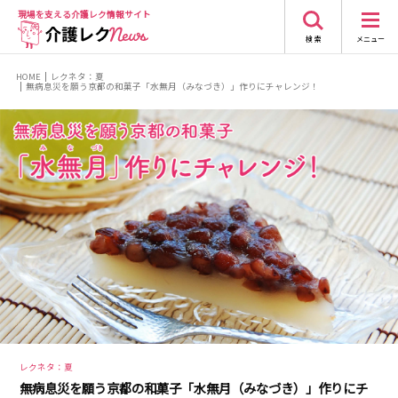
現場を支える
介護レク情報サイト
検 索
メニュー
HOME
レクネタ：夏
無病息災を願う京都の和菓子「水無月（みなづき）」作りにチャレンジ！
レクネタ：夏
無病息災を願う京都の和菓子「水無月（みなづき）」作りにチ