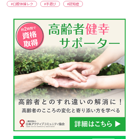
#口腔体操レク
#手遊び
#認知症