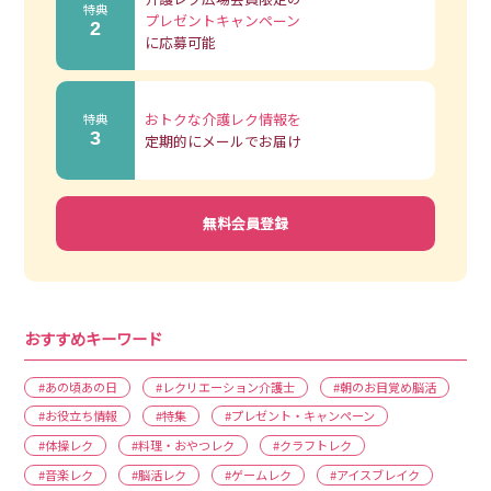
特典
プレゼントキャンペーン
2
に応募可能
おトクな介護レク情報を
特典
3
定期的にメールでお届け
無料会員登録
おすすめキーワード
#あの頃あの日
#レクリエーション介護士
#朝のお目覚め脳活
#お役立ち情報
#特集
#プレゼント・キャンペーン
#体操レク
#料理・おやつレク
#クラフトレク
#音楽レク
#脳活レク
#ゲームレク
#アイスブレイク