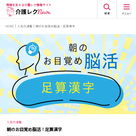
現場を支える
介護レク情報サイト
検 索
メニュー
HOME
人気の連載
朝のお目覚め脳活！足算漢字
人気の連載
朝のお目覚め脳活！足算漢字