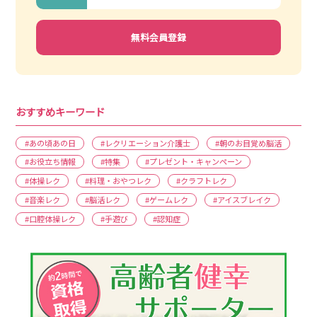
無料会員登録
おすすめキーワード
#あの頃あの日
#レクリエーション介護士
#朝のお目覚め脳活
#お役立ち情報
#特集
#プレゼント・キャンペーン
#体操レク
#料理・おやつレク
#クラフトレク
#音楽レク
#脳活レク
#ゲームレク
#アイスブレイク
#口腔体操レク
#手遊び
#認知症