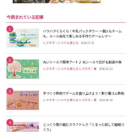
今読まれている記事
1
ハラハラぐらぐら！牛乳パックタワー 〜個人もチーム
も、ルール自在で楽しめる手作りゲームレク〜
レクネタ：いつでも使える
2026.07.21
2
丸いシールで簡単アート♪ 丸シールで広がる創造の森
レクネタ：いつでも使える レクネタ：春
2026.02.10
3
手づくり鉄砲でゲームを盛り上げよう！割り箸ゴム鉄砲
レクネタ：いつでも使える レクネタ：夏
2024.08.20
4
じっくり取り組むクラフトレク「くるっと回して組紐づ
くり」