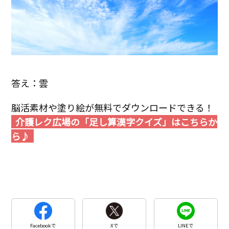
答え：雲
脳活素材や塗り絵が無料でダウンロードできる！
介護レク広場の「足し算漢字クイズ」はこちらか
ら♪
Facebookで
Xで
LINEで