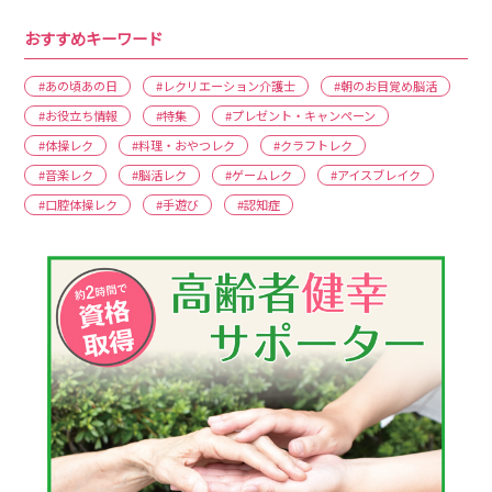
おすすめキーワード
#あの頃あの日
#レクリエーション介護士
#朝のお目覚め脳活
#お役立ち情報
#特集
#プレゼント・キャンペーン
#体操レク
#料理・おやつレク
#クラフトレク
#音楽レク
#脳活レク
#ゲームレク
#アイスブレイク
#口腔体操レク
#手遊び
#認知症