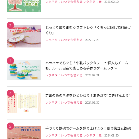
レクネタ：いつでも使える レクネタ：春
2026.02.10
2
じっくり取り組むクラフトレク「くるっと回して組紐づ
くり」
レクネタ：いつでも使える
2022.12.26
3
ハラハラぐらぐら！牛乳パックタワー 〜個人もチーム
も、ルール自在で楽しめる手作りゲームレク〜
レクネタ：いつでも使える
2026.07.21
4
定番のあのネタをひとひねり！あみだで“ごきげんよう”
レクネタ：いつでも使える
2024.07.30
5
手づくり鉄砲でゲームを盛り上げよう！割り箸ゴム鉄砲
レクネタ：いつでも使える レクネタ：夏
2024.08.20