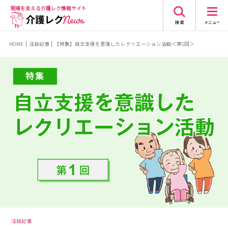
現場を支える
介護レク情報サイト
検 索
メニュー
HOME
注目記事
【特集】自立支援を意識したレクリエーション活動＜第1回＞
注目記事