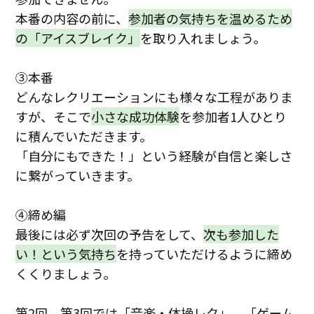
本番の内容の前に、
参加者の気持ちを温めるため
の「アイスブレイク」
を取り入れましょう。
③
本番
どんなレクリエーションにも様々な工程がありま
すが、そこで
小さな成功体験
を参加者
1
人ひとり
に積んでいただきます。
「自分にもできた！」という経験が自信と楽しさ
に繋がっていきます。
④
締め編
最後には必ず次回の予告をして、
次も参加した
い！という気持ち
を持っていただけるように締め
くくりましょう。
第
2
回、第
3
回では「音楽・体操レク」、「ゲーム